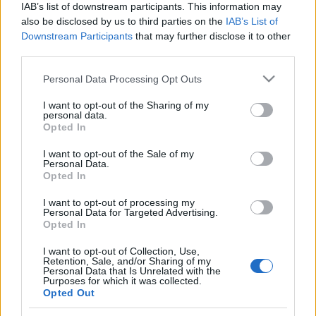
IAB’s list of downstream participants. This information may
also be disclosed by us to third parties on the
IAB’s List of
Downstream Participants
that may further disclose it to other
third parties.
Meilleurs scores
Please note that this website/app uses one or more Google
Personal Data Processing Opt Outs
services and may gather and store information including but
not limited to your visit or usage behaviour. You may click to
I want to opt-out of the Sharing of my
personal data.
grant or deny consent to Google and its third-party tags to
Opted In
use your data for below specified purposes in below Google
Aujourd'hui
Cette semaine
Ce mois
consent section.
I want to opt-out of the Sale of my
Personal Data.
CONNEX
Visez haut !
Opted In
I want to opt-out of processing my
Personal Data for Targeted Advertising.
Opted In
I want to opt-out of Collection, Use,
Spider Solitaire
Description
Retention, Sale, and/or Sharing of my
Personal Data that Is Unrelated with the
Purposes for which it was collected.
Jouez gratuitement au Spider Solitaire en ligne, un jeu
Opted Out
de cartes classique qui met à l'épreuve votre stratégie