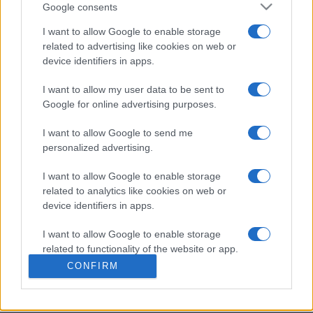
Google consents
et vos talents de joueur.
I want to allow Google to enable storage
Le Spider Solitaire, jeu de cartes intemporel, offre une
related to advertising like cookies on web or
version revisitée des jeux de solitaire traditionnels.
device identifiers in apps.
L'objectif est de disposer les cartes en huit colonnes, en
ordre décroissant de couleur. Votre objectif est de créer
I want to allow my user data to be sent to
des séquences du Roi à l'As, pour finalement former des
Google for online advertising purposes.
couleurs complètes, qui seront retirées du tableau. Le
I want to allow Google to send me
Spider Solitaire est un jeu qui requiert à la fois adresse
personalized advertising.
et patience, où chaque action peut influencer votre
réussite.
I want to allow Google to enable storage
related to analytics like cookies on web or
Outre son côté divertissant, le Spider Solitaire offre des
device identifiers in apps.
bienfaits cognitifs. C'est un jeu idéal pour se détendre,
stimulant mentalement et améliorant la résolution de
I want to allow Google to enable storage
problèmes, la concentration et la mémoire. Que vous
related to functionality of the website or app.
recherchiez une expérience solo tranquille ou que vous
CONFIRM
I want to allow Google to enable storage
souhaitiez maîtriser les complexités du jeu, le Spider
related to personalization.
Solitaire reste un choix incontournable.