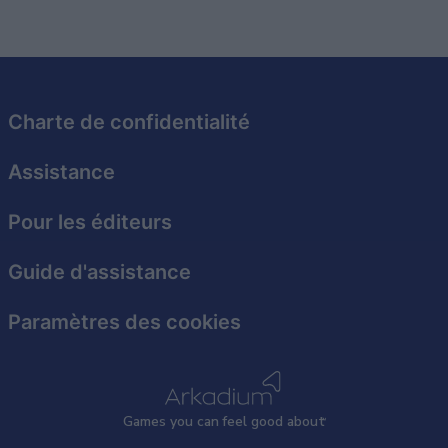
I want to allow Google to enable storage
related to security, including authentication
functionality and fraud prevention, and other
user protection.
Charte de confidentialité
Assistance
Pour les éditeurs
Guide d'assistance
Paramètres des cookies
Games
y
ou can
f
eel good about