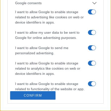
Speziell für Kreuzworträtsel-Fans entwickelt, die eine
Google consents
anspruchsvolle tägliche Herausforderung suchen!
I want to allow Google to enable storage
Verbessern Sie Ihre Kreuzworträtselfähigkeiten mit
related to advertising like cookies on web or
diesem kostenlosen, täglichen Kreuzworträtsel,
device identifiers in apps.
herausgegeben von Stan Newman, Amerikas führendem
Experten für anspruchsvolle, aber faire Kreuzworträtsel.
I want to allow my user data to be sent to
Jedes von Stans „Hard Crosswords“ hat ein kniffliges
Google for online advertising purposes.
Thema, wenige einfache Hinweise, viele subtile
I want to allow Google to send me
Wortspiele und Irreführungen und erfordert ein breites
personalized advertising.
Allgemeinwissen. Seien Sie also gewarnt – dies sind
wirklich knifflige kostenlose Online-Kreuzworträtsel!
I want to allow Google to enable storage
Jedes Rätsel ist ein mentales Training mit Hinweisen, die
related to analytics like cookies on web or
Sie zum Umdenken anregen. Du brauchst scharfsinniges
device identifiers in apps.
Denken und einen soliden Wortschatz, um die
I want to allow Google to enable storage
kniffligeren Hinweise zu knacken. Mit jedem gelösten
related to functionality of the website or app.
Rätsel verbesserst du deine Wortspielfähigkeiten und
CONFIRM
erlebst Erfolgserlebnisse, selbst bei den schwierigsten
I want to allow Google to enable storage
Aufgaben. Es ist das perfekte Spiel für Kreuzworträtsel-
related to personalization.
Fans, die Herausforderungen lieben. Viel Glück!