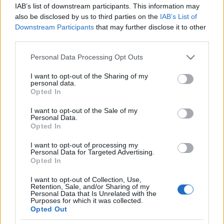
IAB’s list of downstream participants. This information may
also be disclosed by us to third parties on the
IAB’s List of
Downstream Participants
that may further disclose it to other
third parties.
Please note that this website/app uses one or more Google
Personal Data Processing Opt Outs
services and may gather and store information including but
Beste Spielergebnisse
not limited to your visit or usage behaviour. You may click to
I want to opt-out of the Sharing of my
personal data.
grant or deny consent to Google and its third-party tags to
Opted In
use your data for below specified purposes in below Google
consent section.
I want to opt-out of the Sale of my
Personal Data.
Heute
Diese Woche
Diesen Monat
Opted In
LOGIN
Da kannst du sein
I want to opt-out of processing my
Personal Data for Targeted Advertising.
Opted In
I want to opt-out of Collection, Use,
Retention, Sale, and/or Sharing of my
Personal Data that Is Unrelated with the
Hard Crossword
Überblick
Purposes for which it was collected.
Opted Out