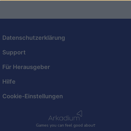
I want to allow Google to enable storage
related to security, including authentication
functionality and fraud prevention, and other
user protection.
Datenschutzerklärung
Support
Für Herausgeber
Hilfe
Cookie-Einstellungen
Games
y
ou can
f
eel good about