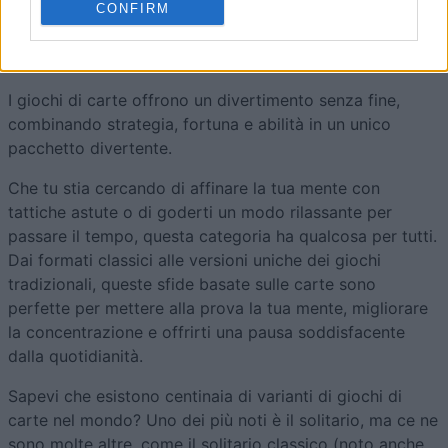
CONFIRM
Gioca i tuoi giochi di card preferiti online gratis, offerti
da Springfield News-Sun.
I giochi di carte offrono un divertimento senza fine,
combinando strategia, fortuna e abilità in un unico
pacchetto divertente.
Che tu stia cercando di affinare la tua mente con
tattiche astute o di goderti un modo rilassante per
passare il tempo, questa categoria ha qualcosa per tutti.
Dai formati classici alle versioni uniche dei giochi
tradizionali, queste sfide basate sulle carte sono
perfette per mettere alla prova la tua mente, migliorare
la concentrazione e offrirti una pausa soddisfacente
dalla quotidianità.
Sapevi che esistono centinaia di varianti di giochi di
carte nel mondo? Uno dei più noti è il solitario, ma ce ne
sono molte altre, come il solitario classico (noto anche